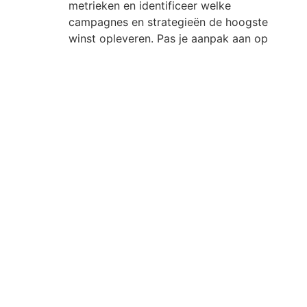
metrieken en identificeer welke
campagnes en strategieën de hoogste
winst opleveren. Pas je aanpak aan op
basis van deze inzichten.
Iteratieve Aanpak
SEA experimenten zijn een continu proces.
Blijf testen, analyseren en optimaliseren
om je strategieën te verfijnen en je POAS
te maximaliseren. Gebruik feedback en
gegevens om je campagnes constant te
verbeteren.
Conclusie
Het gebruik van POAS in je SEA-strategie kan een
aanzienlijke impact hebben op de winstgevendheid
van je advertentiecampagnes.
Door effectieve experimenten op te zetten en een