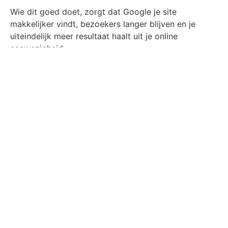
Wie dit goed doet, zorgt dat Google je site
makkelijker vindt, bezoekers langer blijven en je
uiteindelijk meer resultaat haalt uit je online
aanwezigheid.
Lees zeker ook mijn blog over de
SEO-richtlijnen
en
waar je je moet aan houden.
Ik help je graag verder!!
AUTEUR
Michiel Nijsten
CATEGORIE
SEO